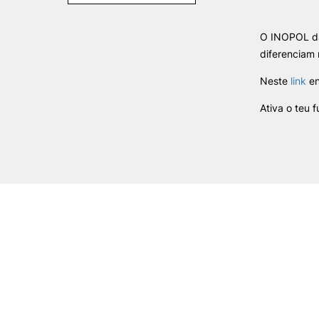
Programa Trilhos
O INOPOL d
Job Summit
diferenciam 
Estágios de Verão
Portal de Emprego IPC
Neste
link
en
Serviços de Carreira
Ativa o teu f
Recursos