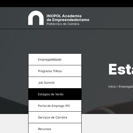
INOPOL Academia
de Empreendedorismo
Politécnico de Coimbra
INOPOL
Pes
Apresentação
Empregabilidade
Est
Eixos Estratégicos
Programa Trilhos
Equipa
Documentos
Job Summit
Início
/
Empregabi
Estágios de Verão
Portal de Emprego IPC
Serviços de Carreira
Recursos
EMPREGABILIDADE