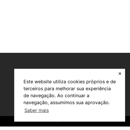
✕
Este website utiliza cookies próprios e de
terceiros para melhorar sua experiência
de navegação. Ao continuar a
navegação, assumimos sua aprovação.
Valorização do Conhecimento
Saber mais
Propriedade Intelectual (PI)
Transferência de Tecnologia
©2026 INOPOL Academia de Empreendedorismo. Todos os direitos reservados.
©2026 INOPOL Academia de Empreendedorismo. Todos os direitos reservados.
InovC+
Recursos