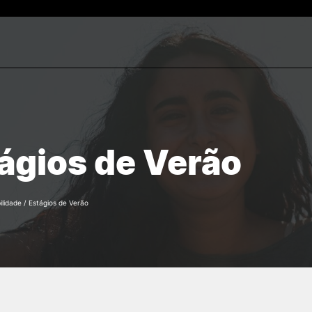
INCUBAÇÃO
INOVAÇÃO E
EMPREENDEDORI
quisa
Modalidades
ágios de Verão
Poliempreende
Serviços
EMPower - Capacitar Jov
Espaços
para Empreender
Candidatura
Incubadas
lidade
/
Estágios de Verão
Ex-Incubadas
INOPOL – INCUBATOR 4.0
Documentos
Pesquisar
REDES E PARCEIROS
EVENTOS E INICIA