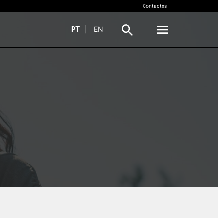
Contactos
PT
|
EN
VALORIZAÇÃO DO
SMO
CONHECIMENTO
Propriedade Intelectual (PI)
ens
Transferência de Tecnologia
InovC+
Recursos
Documentos
TIVAS
CONTACTOS