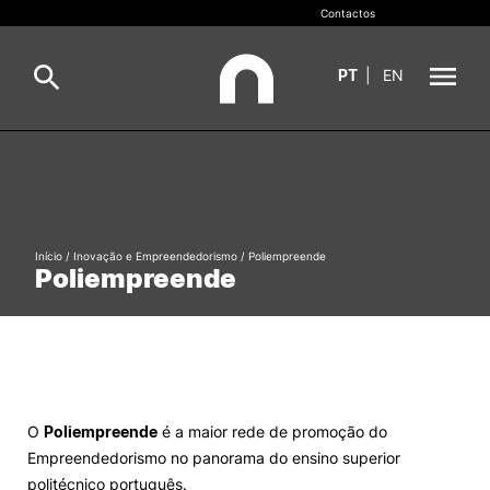
Contactos
PT
|
EN
INOPOL
Pesquisa
Incubação
Início
/
Inovação e Empreendedorismo
/
Poliempreende
Pesquisar
Poliempreende
Inovação e Empreendedorismo
Valorização do Conhecimento
Empregabilidade
O
Poliempreende
é a maior rede de promoção do
Empreendedorismo no panorama do ensino superior
Redes e Parceiros
politécnico português.