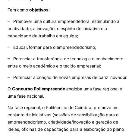
Tem como
objetivos
:
Eventos e Iniciativas
– Promover uma cultura empreendedora, estimulando a
Contactos
criatividade, a inovação, o espírito de iniciativa e a
capacidade de trabalho em equipa;
– Educar/formar para o empreendedorismo;
– Potenciar a transferência de tecnologia e conhecimento
entre o meio académico e o tecido empresarial;
Política de Privacidade e Cookies
©2026 INOPOL Academia de Empreendedorismo. Todos os direitos reservados.
– Potenciar a criação de novas empresas de cariz inovador.
O
Concurso Poliempreende
engloba uma fase regional e
uma fase nacional.
Na fase regional, o Politécnico de Coimbra, promove um
conjunto de iniciativas (sessões de sensibilização para o
empreendedorismo, criatividade/inovação e geração de
ideias, oficinas de capacitação para a elaboração do plano