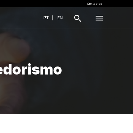
Contactos
PT
|
EN
VALORIZAÇÃO DO
SMO
CONHECIMENTO
edorismo
Propriedade Intelectual (PI)
ens
Transferência de Tecnologia
InovC+
Recursos
Documentos
TIVAS
CONTACTOS