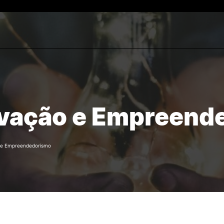
INCUBAÇÃO
INOVAÇÃO E
EMPREENDEDORI
quisa
Modalidades
vação e Empreend
Poliempreende
Serviços
EMPower - Capacitar Jov
Espaços
para Empreender
Candidatura
Incubadas
 e Empreendedorismo
Ex-Incubadas
INOPOL – INCUBATOR 4.0
Documentos
Pesquisar
REDES E PARCEIROS
EVENTOS E INICIA