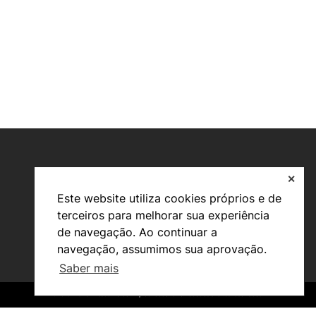
✕
Este website utiliza cookies próprios e de
terceiros para melhorar sua experiência
de navegação. Ao continuar a
navegação, assumimos sua aprovação.
Valorização do Conhecimento
Saber mais
Propriedade Intelectual (PI)
Transferência de Tecnologia
©2026 INOPOL Academia de Empreendedorismo. Todos os direitos reservados.
©2026 INOPOL Academia de Empreendedorismo. Todos os direitos reservados.
InovC+
Recursos