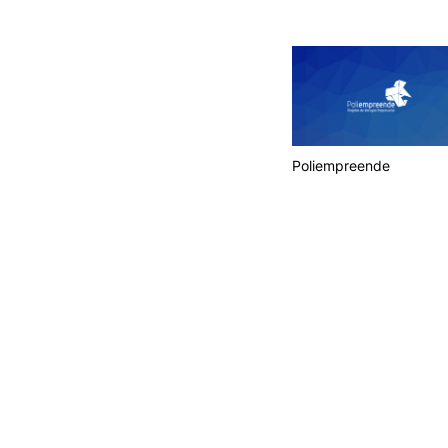
Documentos
Programa Trilhos
Job Summit
Estágios de Verão
Portal de Emprego IPC
Serviços de Carreira
Recursos
Poliempreende