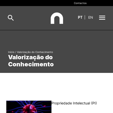
Contactos
PT
|
EN
INOPOL
Pesquisa
Incubação
Início
/
Valorização do Conhecimento
Valorização do
Pesquisar
Conhecimento
Inovação e Empreendedorismo
Valorização do Conhecimento
Empregabilidade
Propriedade Intelectual (PI)
Redes e Parceiros