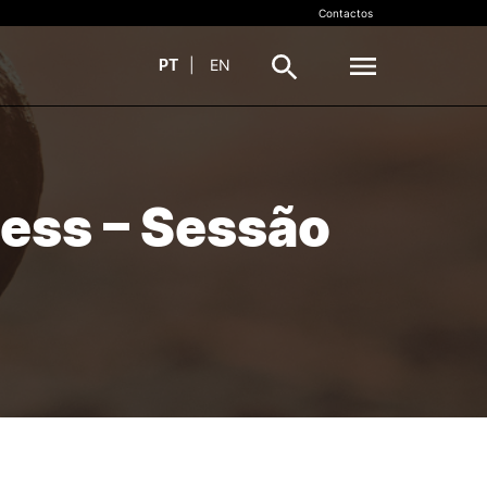
Contactos
PT
|
EN
VALORIZAÇÃO DO
SMO
CONHECIMENTO
ess – Sessão
Propriedade Intelectual (PI)
ens
Transferência de Tecnologia
InovC+
Recursos
Documentos
TIVAS
CONTACTOS