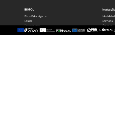
INOPOL
Incubaçã
Eixos Estratégicos
Modalidad
Equipa
Serviços
Documentos
Espaços
Candidatu
Incubadas
Ex-Incuba
Document
Empregabilidade
Redes e P
Programa Trilhos
Job Summit
Estágios de Verão
Portal de Emprego IPC
Serviços de Carreira
Recursos