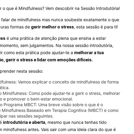
 o que é Mindfulness? Vem descobrir na Sessão Introdutória!
e falar de mindfulness mas nunca soubeste exatamente o que
ocuras formas de
gerir melhor o stress
, esta sessão é para ti!
ess
é uma prática de atenção plena que ensina a estar
momento, sem julgamentos. Na nossa sessão introdutória,
ir como esta prática pode ajudar-te a
melhorar a tua
, gerir o stress e lidar com emoções difíceis.
prender nesta sessão:
dfulness:
Vamos explicar o conceito de mindfulness de forma
ática.
o Mindfulness:
Como pode ajudar-te a gerir o stress, melhorar
ão e promover o bem-estar emocional.
ao Programa MBCT:
Uma breve visão sobre o que é o
 Mindfulness Baseado em Terapia Cognitiva (MBCT) e como
ipar nas sessões seguintes.
 é
introdutória e aberta
, mesmo que nunca tenhas tido
 mindfulness antes. Vais sair com uma ideia clara do que é