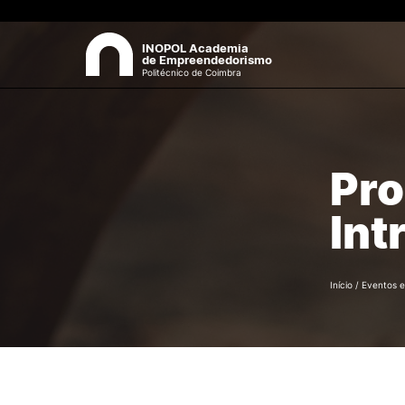
INOPOL Academia
de Empreendedorismo
Politécnico de Coimbra
INOPOL
Pes
Pro
Apresentação
Eixos Estratégicos
Int
Equipa
Documentos
Início
/
Eventos e 
EMPREGABILIDADE