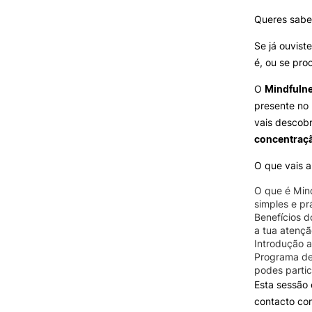
Queres saber
Programa Trilhos
Job Summit
Se já ouvist
Estágios de Verão
é, ou se pr
Portal de Emprego IPC
O
Mindfuln
Serviços de Carreira
presente no 
Recursos
vais descobr
concentração
O que vais a
O que é Min
simples e pr
Benefícios d
a tua atenç
Introdução 
Programa de
podes partic
Esta sessão
contacto com