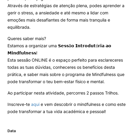
Através de estratégias de atenção plena, podes aprender a
Eventos e Iniciativas
gerir o stress, a ansiedade e até mesmo a lidar com
emoções mais desafiantes de forma mais tranquila e
equilibrada.
Contactos
Queres saber mais?
Estamos a organizar uma 𝗦𝗲𝘀𝘀ã𝗼 𝗜𝗻𝘁𝗿𝗼𝗱𝘂𝘁ó𝗿𝗶𝗮 𝗮𝗼
𝗠𝗶𝗻𝗱𝗳𝘂𝗹𝗻𝗲𝘀𝘀!
Esta sessão ONLINE é o espaço perfeito para esclareceres
todas as tuas dúvidas, conheceres os benefícios desta
Política de Privacidade e Cookies
prática, e saber mais sobre o programa de Mindfulness que
©2026 INOPOL Academia de Empreendedorismo. Todos os direitos reservados.
pode transformar o teu bem-estar físico e mental.
Ao participar nesta atividade, percorres 2 passos Trilhos.
Inscreve-te
aqui
e vem descobrir o mindfulness e como este
pode transformar a tua vida académica e pessoal!
Data