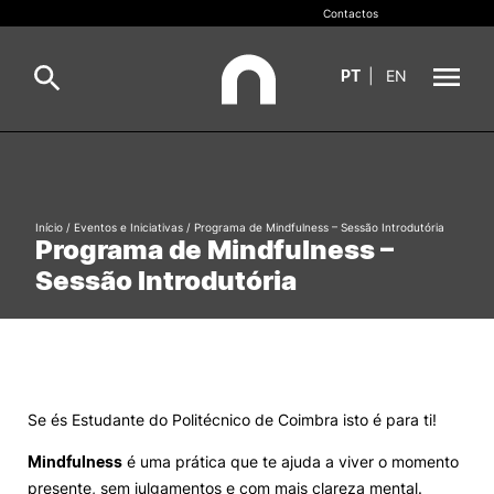
Contactos
PT
|
EN
INOPOL
Pesquisa
Incubação
Início
/
Eventos e Iniciativas
/
Programa de Mindfulness – Sessão Introdutória
Programa de Mindfulness –
Pesquisar
Sessão Introdutória
Inovação e Empreendedorismo
Valorização do Conhecimento
Empregabilidade
Se és Estudante do Politécnico de Coimbra isto é para ti!
Mindfulness
é uma prática que te ajuda a viver o momento
Redes e Parceiros
presente, sem julgamentos e com mais clareza mental.