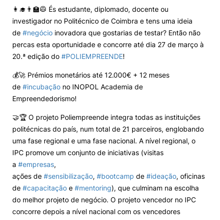
👩‍🎓👨‍🏫🥼 És estudante, diplomado, docente ou
Eventos e Iniciativas
investigador no Politécnico de Coimbra e tens uma ideia
de
#negócio
inovadora que gostarias de testar? Então não
percas esta oportunidade e concorre até dia 27 de março à
Contactos
20.ª edição do
#POLIEMPREENDE
!
💰🚀 Prémios monetários até 12.000€ + 12 meses
de
#incubação
no INOPOL Academia de
Empreendedorismo!
Política de Privacidade e Cookies
🤝🏆 O projeto Poliempreende integra todas as instituições
©2026 INOPOL Academia de Empreendedorismo. Todos os direitos reservados.
politécnicas do país, num total de 21 parceiros, englobando
uma fase regional e uma fase nacional. A nível regional, o
IPC promove um conjunto de iniciativas (visitas
a
#empresas
,
ações de
#sensibilização
,
#bootcamp
de
#ideação
, oficinas
de
#capacitação
e
#mentoring
), que culminam na escolha
do melhor projeto de negócio. O projeto vencedor no IPC
concorre depois a nível nacional com os vencedores