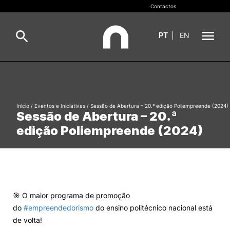
Contactos
PT
|
EN
INOPOL
Pesquisa
Incubação
Início
/
Eventos e Iniciativas
/
Sessão de Abertura – 20.ª edição Poliempreende (2024)
Sessão de Abertura – 20.ª
Pesquisar
edição Poliempreende (2024)
Inovação e Empreendedorismo
Valorização do Conhecimento
Empregabilidade
🎯 O maior programa de promoção
do
#empreendedorismo
do ensino politécnico nacional está
Redes e Parceiros
de volta!